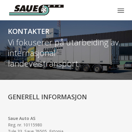
Skip
Menu
to
main
content
KONTAKTER
Vi fokuserer på utarbeiding av
internasjonal
landeveistransport.
GENERELL INFORMASJON
Saue Auto AS
Reg. nr. 10115980
Tule 33, Saue 76505, Estonia