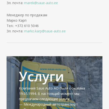
Эл. почта:
marek@saue-auto.ee
Mенеджер по продажам
Марко Карп
Тел.: +372 610 5046
Эл. почта:
marko.karp@saue-auto.ee
СМОТРИТЕ
ПОДРОБНЕЕ
Услуги
Компания Saue Auto АО была основана
19.05.1994. В настоящий момент мы
предлагаем следующие услуги:
— Международный автотранспорт