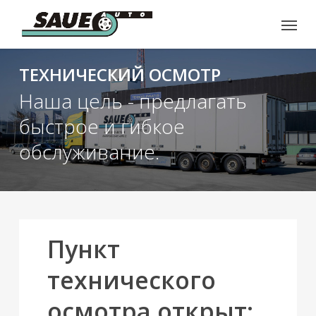
Skip
Menu
to
main
content
ТЕХНИЧЕСКИЙ ОСМОТР
Наша цель - предлагать
быстрое и гибкое
обслуживание.
Пункт
технического
осмотра открыт: