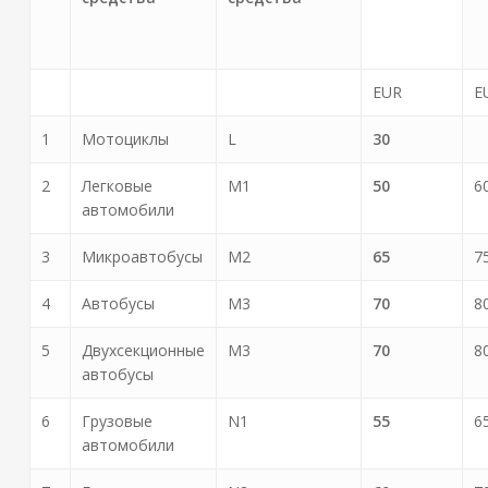
EUR
E
1
Мотоциклы
L
30
2
Легковые
M1
50
6
автомобили
3
Микроавтобусы
M2
65
7
4
Автобусы
M3
70
8
5
Двухсекционные
M3
70
8
автобусы
6
Грузовые
N1
55
6
автомобили