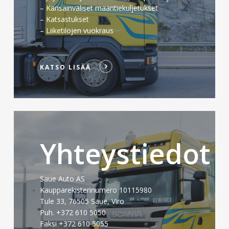
– Kansainväliset maantiekuljetukset
– Katsastukset
– Liiketilojen vuokraus
KATSO LISÄÄ
Katso
lisää
Yhteystiedot
Saue Auto AS
Kaupparekisterinumero 10115980
Tule 33, 76505 Saue, Viro
Puh. +372 610 5050
Faksi +372 610 5055