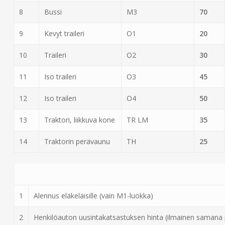
8
Bussi
M3
70
9
Kevyt traileri
O1
20
10
Traileri
O2
30
11
Iso traileri
O3
45
12
Iso traileri
O4
50
13
Traktori, liikkuva kone
TR LM
35
14
Traktorin perävaunu
TH
25
1
Alennus eläkeläisille (vain M1-luokka)
2
Henkilöauton uusintakatsastuksen hinta (ilmainen samana 