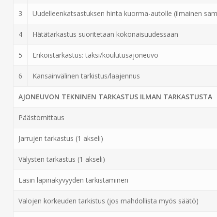
3
Uudelleenkatsastuksen hinta kuorma-autolle (ilmainen sa
4
Hätätarkastus suoritetaan kokonaisuudessaan
5
Erikoistarkastus: taksi/koulutusajoneuvo
6
Kansainvälinen tarkistus/laajennus
AJONEUVON TEKNINEN TARKASTUS ILMAN TARKASTUSTA
Päästömittaus
Jarrujen tarkastus (1 akseli)
Välysten tarkastus (1 akseli)
Lasin läpinäkyvyyden tarkistaminen
Valojen korkeuden tarkistus (jos mahdollista myös säätö)