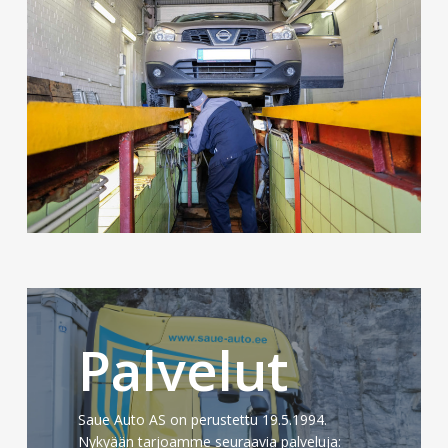
Katso
lisää
Palvelut
Saue Auto AS on perustettu 19.5.1994.
Nykyään tarjoamme seuraavia palveluja: