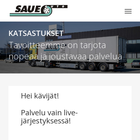
Skip
Menu
to
main
content
KATSASTUKSET
Tavoitteemme on tarjota
nopeaa ja joustavaa palvelua
Hei kävijät!
Palvelu vain live-
järjestyksessä!