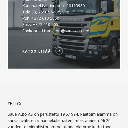
Kaupparekisterinumero 10115980
Tule 33, 76505 Saue, Viro
Puh. +372 610 5050
Faksi +372 610 5055
Sähköposti transport@saue-auto.ee
KATSO LISÄÄ
YRITYS
Saue Auto AS on perustettu 19.5.1994. Päätoimialamme on
kansainvälisten maantiekuljetusten järjestäminen. Yli 20
vuoden toimintahistoriamme aikana olemme kartuttaneet