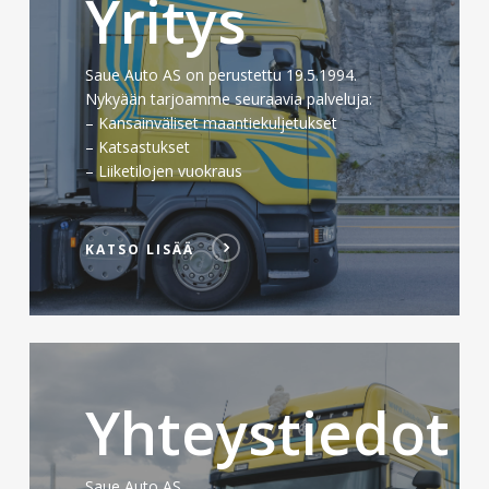
Yritys
Saue Auto AS on perustettu 19.5.1994.
Nykyään tarjoamme seuraavia palveluja:
– Kansainväliset maantiekuljetukset
– Katsastukset
– Liiketilojen vuokraus
KATSO LISÄÄ
KATSO
LISÄÄ
Yhteystiedot
Saue Auto AS