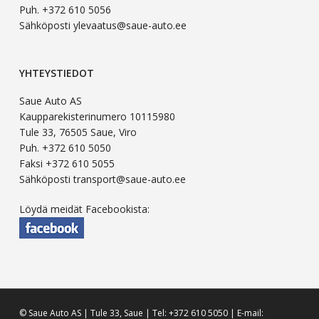
Puh. +372 610 5056
Sähköposti ylevaatus@saue-auto.ee
YHTEYSTIEDOT
Saue Auto AS
Kaupparekisterinumero 10115980
Tule 33, 76505 Saue, Viro
Puh. +372 610 5050
Faksi +372 610 5055
Sähköposti transport@saue-auto.ee
Löydä meidät Facebookista:
© Saue Auto AS | Tule 33, Saue | Tel: +372 610 5050 | E-mail: