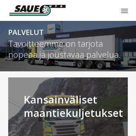
Skip
Menu
to
main
content
PALVELUT
Tavoitteemme on tarjota
nopeaa ja joustavaa palvelua.
KATSO
LISÄÄ
Kansainväliset
maantiekuljetukset